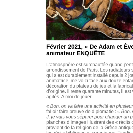
Février 2021, « De Adam et Ève
animateur ENQUÊTE
L’atmosphère est surchauffée quand j’en
arrondissement de Paris. Les radiateurs so
qui s’est durablement installé depuis 2 jo
animatrice, me voici face aux douze enfan
décoration du plateau de jeu et la fabric
d’origine. Il reste quarante minutes, il es
agités. A moi de jouer…
«
Bon, on va faire une activité en plusie
falloir faire preuve de diplomatie :
« Bon, 
J, je vais vous séparer pour changer un
planches d’images illustrant des « récits d
provient de la religion de la Grèce antiqu
les récits bibliques et coraniques. Tandis q