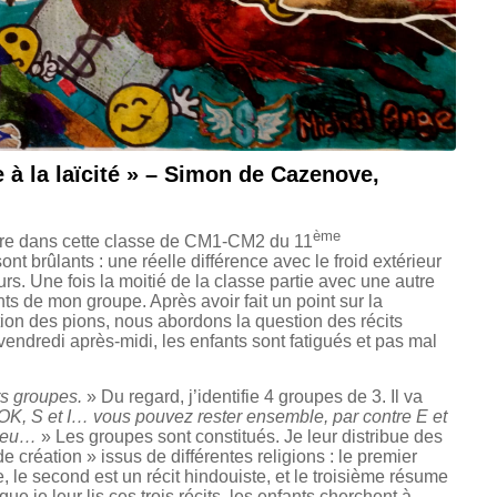
 à la laïcité » – Simon de Cazenove,
ème
tre dans cette classe de CM1-CM2 du 11
nt brûlants : une réelle différence avec le froid extérieur
urs. Une fois la moitié de la classe partie avec une autre
ts de mon groupe. Après avoir fait un point sur la
ation des pions, nous abordons la question des récits
t vendredi après-midi, les enfants sont fatigués et pas mal
urs groupes.
» Du regard, j’identifie 4 groupes de 3. Il va
OK, S et I… vous pouvez rester ensemble, par contre E et
 peu…
» Les groupes sont constitués. Je leur distribue des
e création » issus de différentes religions : le premier
e, le second est un récit hindouiste, et le troisième résume
ue je leur lis ces trois récits, les enfants cherchent à