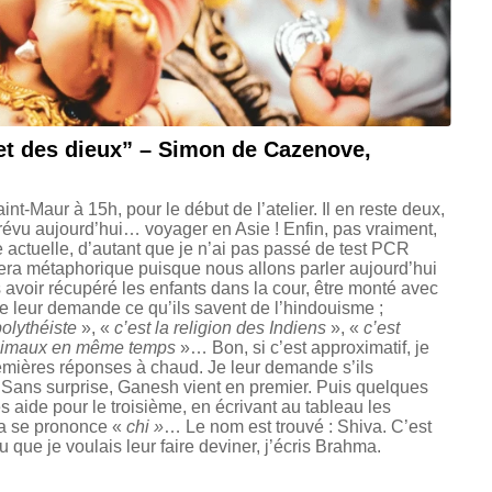
et des dieux” – Simon de Cazenove,
nt-Maur à 15h, pour le début de l’atelier. Il en reste deux,
révu aujourd’hui… voyager en Asie ! Enfin, pas vraiment,
e actuelle, d’autant que je n’ai pas passé de test PCR
ra métaphorique puisque nous allons parler aujourd’hui
avoir récupéré les enfants dans la cour, être monté avec
, je leur demande ce qu’ils savent de l’hindouisme ;
polythéiste
», «
c’est la religion des Indiens
», «
c’est
 animaux en même temps
»… Bon, si c’est approximatif, je
mières réponses à chaud. Je leur demande s’ils
 Sans surprise, Ganesh vient en premier. Puis quelques
s aide pour le troisième, en écrivant au tableau les
ça se prononce «
chi »
… Le nom est trouvé : Shiva. C’est
eu que je voulais leur faire deviner, j’écris Brahma.