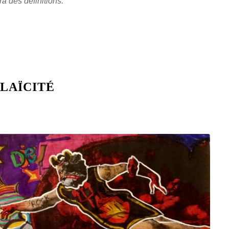
a des définitions.
”
 LAÏCITÉ