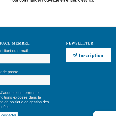
Pour commander l’ouvrage en entier, c’est
ici
.
SPACE MEMBRE
NEWSLETTER
ntifiant ou e-mail
Inscription
t de passe
J'accepte les termes et
nditions exposés dans la
ge de
politique de gestion des
nnées
ernative: