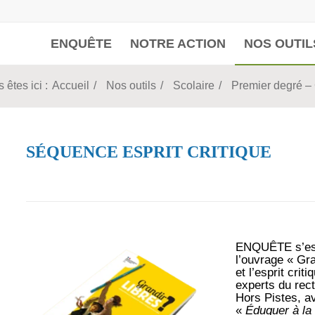
ENQUÊTE
NOTRE ACTION
NOS OUTIL
 êtes ici :
Accueil
/
Nos outils
/
Scolaire
/
Premier degré – 
SÉQUENCE ESPRIT CRITIQUE
ENQUÊTE s’est
l’ouvrage « Gra
et l’esprit crit
experts du rect
Hors Pistes, av
«
Éduquer à la l