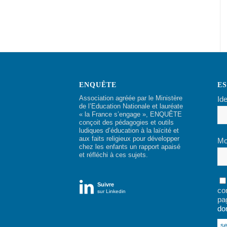
ENQUÊTE
E
Association agréée par le Ministère
Ide
de l’Education Nationale et lauréate
« la France s’engage », ENQUÊTE
conçoit des pédagogies et outils
ludiques d’éducation à la laïcité et
aux faits religieux pour développer
Mo
chez les enfants un rapport apaisé
et réfléchi à ces sujets.

Suivre
co
sur Linkedin
pa
do
Alt