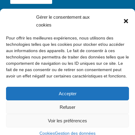
Gérer le consentement aux
cookies
NEWSLETTER
Pour offrir les meilleures expériences, nous utilisons des
Inscription
technologies telles que les cookies pour stocker et/ou accéder
aux informations des appareils. Le fait de consentir à ces
technologies nous permettra de traiter des données telles que le
comportement de navigation ou les ID uniques sur ce site. Le
fait de ne pas consentir ou de retirer son consentement peut
avoir un effet négatif sur certaines caractéristiques et fonctions.
CONTACT
c/o Kawaa, 24 avenue Daumesnil, 75012 Paris
Accepter
contact@enquete.asso.fr
Refuser
Voir les préférences
© Copyright - Enquête 2026
Contact
Mentions légales
Gestion des données
Cookies
Gestion des données
Cookies
CGU