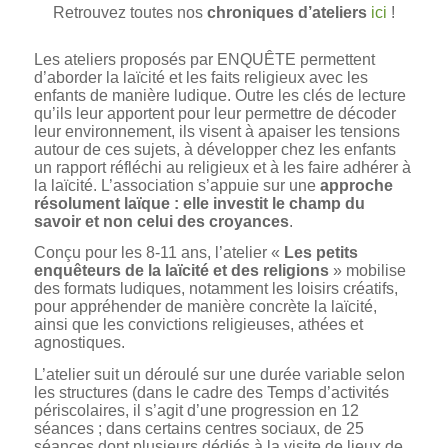
Retrouvez toutes nos
chroniques d’ateliers
ici
!
Les ateliers proposés par ENQUÊTE permettent
d’aborder la laïcité et les faits religieux avec les
enfants de manière ludique. Outre les clés de lecture
qu’ils leur apportent pour leur permettre de décoder
leur environnement, ils visent à apaiser les tensions
autour de ces sujets, à développer chez les enfants
un rapport réfléchi au religieux et à les faire adhérer à
la laïcité. L’association s’appuie sur une
approche
résolument laïque : elle investit le champ du
savoir et non celui des croyances
.
Conçu pour les 8-11 ans, l’atelier «
Les petits
enquêteurs de la laïcité et des religions
» mobilise
des formats ludiques, notamment les loisirs créatifs,
pour appréhender de manière concrète la laïcité,
ainsi que les convictions religieuses, athées et
agnostiques.
L’atelier suit un déroulé sur une durée variable selon
les structures (dans le cadre des Temps d’activités
périscolaires, il s’agit d’une progression en 12
séances ; dans certains centres sociaux, de 25
séances dont plusieurs dédiés à la visite de lieux de