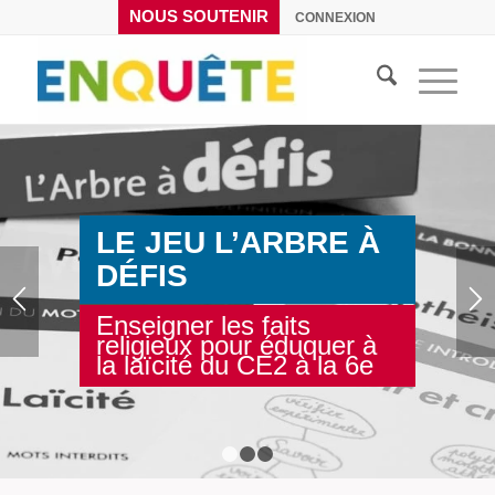
NOUS SOUTENIR
CONNEXION
LE JEU L’ARBRE À
DÉFIS
Enseigner les faits
religieux pour éduquer à
la laïcité du CE2 à la 6e
1
2
3