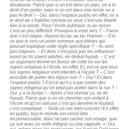
doudoune.
Parce que si on est dans un parc, on a le
droit d’en porter, mais si on est dans une école on a
pas le droit !
–
Oui, dans l’espace public en effet, on a
le droit de s’habiller comme on veut, c’est une liberté
liée à la laïcité. Pour l’école publique, tu as raison
c’est un peu différent. Pourquoi à votre avis ?
–
Parce
que c’est laïque
, répond du tac au tac Haroun. –
Est-
ce que tu vois un point commun aux élèves qui
pourrait expliquer cette règle spécifique ?
–
Ils sont
pas majeurs
. –
Et donc c’est pour pas les influencer
avant qu’ils soient adultes
, en déduit Ayoub. –
C’est
un argument donné en faveur de cette loi sur les
signes religieux à l’école, en effet. Et, est-ce que tous
les signes religieux sont interdits à l’école ?
–
C’est
possible de porter des bijoux non ?
–
Oui ! Et dans
l’espace public ? Est-ce qu’il y a par contre des
signes religieux qu’on peut pas porter dans la rue ?
–
Oui, y a la burqa !
–
Après c’est normal ça
, se dit
Ayoub.
Parce que si on va chercher son enfant à
l’école et qu’on sait pas c’est qui derrière le foulard,
c’est compliqué
.
– Voilà un cas bien concret ! En effet,
en public, tout le monde est censé être
reconnaissable, donc ne pas cacher son visage, que
ça soit avec un voile intégral ou une cagoule.
». Oui