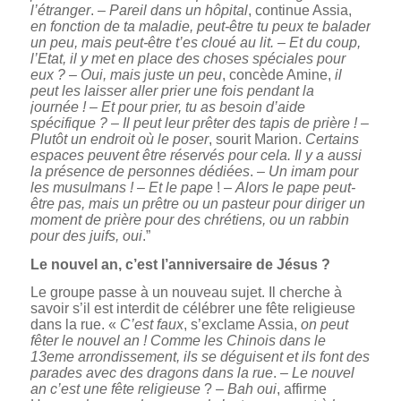
l’étranger
. –
Pareil dans un hôpital
, continue Assia,
en fonction de ta maladie, peut-être tu peux te balader
un peu, mais peut-être t’es cloué au lit.
–
Et du coup,
l’Etat, il y met en place des choses spéciales pour
eux ?
–
Oui, mais juste un peu
, concède Amine,
il
peut les laisser aller prier une fois pendant la
journée !
–
Et pour prier, tu as besoin d’aide
spécifique ?
–
Il peut leur prêter des tapis de prière !
–
Plutôt un endroit où le poser
, sourit Marion.
Certains
espaces peuvent être réservés pour cela. Il y a aussi
la présence de personnes dédiées
. –
Un imam pour
les musulmans !
–
Et le pape
! –
Alors le pape peut-
être pas, mais un prêtre ou un pasteur pour diriger un
moment de prière pour des chrétiens, ou un rabbin
pour des juifs, oui
.”
Le nouvel an, c’est l’anniversaire de Jésus ?
Le groupe passe à un nouveau sujet. Il cherche à
savoir s’il est interdit de célébrer une fête religieuse
dans la rue. «
C’est faux
, s’exclame Assia,
on peut
fêter le nouvel an ! Comme les Chinois dans le
13eme arrondissement, ils se déguisent et ils font des
parades avec des dragons dans la rue
. –
Le nouvel
an c’est une fête religieuse
? –
Bah oui
, affirme