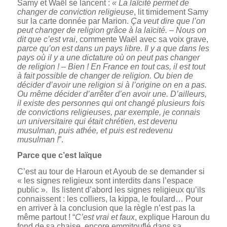
Samy et Waël se lancent :
« La laïcité permet de
changer de conviction religieuse
, lit timidement Samy
sur la carte donnée par Marion.
Ça veut dire que l’on
peut changer de religion grâce à la laïcité.
–
Nous on
dit que c’est vrai
, commente Waël avec sa voix grave,
parce qu’on est dans un pays libre. Il y a que dans les
pays où il y a une dictature où on peut pas changer
de religion !
–
Bien ! En France en tout cas, il est tout
à fait possible de changer de religion. Ou bien de
décider d’avoir une religion si à l’origine on en a pas.
Ou même décider d’arrêter d’en avoir une. D’ailleurs,
il existe des personnes qui ont changé plusieurs fois
de convictions religieuses, par exemple, je connais
un universitaire qui était chrétien, est devenu
musulman, puis athée, et puis est redevenu
musulman !
”.
Parce que c’est laïque
C’est au tour de Haroun et Ayoub de se demander si
« les signes religieux sont interdits dans l’espace
public ». Ils listent d’abord les signes religieux qu’ils
connaissent : les colliers, la kippa, le foulard… Pour
en arriver à la conclusion que la règle n’est pas la
même partout ! “
C’est vrai et faux
, explique Haroun du
fond de sa chaise, encore emmitouflé dans sa