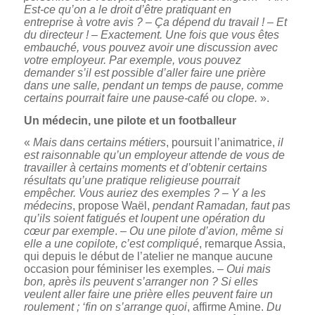
Est-ce qu’on a le droit d’être pratiquant en
entreprise à votre avis ?
–
Ça dépend du travail !
–
Et
du directeur !
–
Exactement. Une fois que vous êtes
embauché, vous pouvez avoir une discussion avec
votre employeur. Par exemple, vous pouvez
demander s’il est possible d’aller faire une prière
dans une salle, pendant un temps de pause, comme
certains pourrait faire une pause-café ou clope.
».
Un médecin, une pilote et un footballeur
«
Mais dans certains métiers
, poursuit l’animatrice,
il
est raisonnable qu’un employeur attende de vous de
travailler à certains moments et d’obtenir certains
résultats qu’une pratique religieuse pourrait
empêcher. Vous auriez des exemples ?
–
Y a les
médecins
, propose Waël,
pendant Ramadan, faut pas
qu’ils soient fatigués et loupent une opération du
cœur par exemple
. –
Ou une pilote d’avion, même si
elle a une copilote, c’est compliqué
, remarque Assia,
qui depuis le début de l’atelier ne manque aucune
occasion pour féminiser les exemples. –
Oui mais
bon, après ils peuvent s’arranger non ? Si elles
veulent aller faire une prière elles peuvent faire un
roulement ; ‘fin on s’arrange quoi
, affirme Amine.
Du