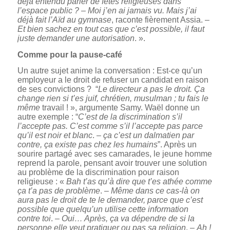
déjà entendu parler de fêtes religieuses dans
l’espace public ?
–
Moi j’en ai jamais vu. Mais j’ai
déjà fait l’Aïd au gymnase
, raconte fièrement Assia. –
Et bien sachez en tout cas que c’est possible, il faut
juste demander une autorisation
. ».
Comme pour la pause-café
Un autre sujet anime la conversation : Est-ce qu’un
employeur a le droit de refuser un candidat en raison
de ses convictions ? “
Le directeur a pas le droit. Ça
change rien si t’es juif, chrétien, musulman ; tu fais le
même
travail ! », argumente Samy. Waël donne un
autre exemple : “
C’est de la discrimination s’il
l’accepte pas. C’est comme s’il l’accepte pas parce
qu’il est noir et blanc
. –
ça c’est un dalmatien par
contre, ça existe pas chez les humains
”. Après un
sourire partagé avec ses camarades, le jeune homme
reprend la parole, pensant avoir trouver une solution
au problème de la discrimination pour raison
religieuse : «
Bah t’as qu’à dire que t’es athée comme
ça t’a pas de problème
. –
Même dans ce cas-là on
aura pas le droit de te le demander, parce que c’est
possible que quelqu’un utilise cette information
contre toi
. –
Oui… Après, ça va dépendre de si la
personne elle veut pratiquer ou pas sa religion
. –
Ah !