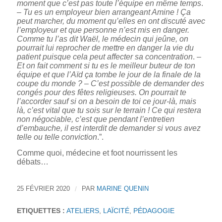
moment que c’est pas toute l’équipe en même temps
.
–
Tu es un employeur bien arrangeant Amine ! Ça
peut marcher, du moment qu’elles en ont discuté avec
l’employeur et que personne n’est mis en danger.
Comme tu l’as dit Waël, le médecin qui jeûne, on
pourrait lui reprocher de mettre en danger la vie du
patient puisque cela peut affecter sa concentration
. –
Et on fait comment si tu es le meilleur buteur de ton
équipe et que l’Aïd ça tombe le jour de la finale de la
coupe du monde ?
–
C’est possible de demander des
congés pour des fêtes religieuses. On pourrait te
l’accorder sauf si on a besoin de toi ce jour-là, mais
là, c’est vital que tu sois sur le terrain ! Ce qui restera
non négociable, c’est que pendant l’entretien
d’embauche, il est interdit de demander si vous avez
telle ou telle conviction
.”.
Comme quoi, médecine et foot nourrissent les
débats…
25 FÉVRIER 2020
/
PAR
MARINE QUENIN
ETIQUETTES :
ATELIERS
,
LAÏCITÉ
,
PÉDAGOGIE