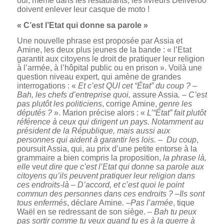
oui, même dans les restaurants, les livreurs Deliveroo
doivent enlever leur casque de moto !
« C’est l’Etat qui donne sa parole »
Une nouvelle phrase est proposée par Assia et
Amine, les deux plus jeunes de la bande : « l’Etat
garantit aux citoyens le droit de pratiquer leur religion
à l’armée, à l’hôpital public ou en prison ». Voilà une
question niveau expert, qui amène de grandes
interrogations : «
Et c’est QUI cet “État” du coup ?
–
Bah, les chefs d’entreprise quoi,
assure Assia
.
–
C’est
pas plutôt les politiciens
, corrige Amine,
genre les
députés ?
». Marion précise alors : «
L’“État” fait plutôt
référence à ceux qui dirigent un pays. Notamment au
président de la République, mais aussi aux
personnes qui aident à garantir les lois.
–
Du coup
,
poursuit Assia, qui, au prix d’une petite entorse à la
grammaire a bien compris la proposition,
la phrase là,
elle
v
eut dire que c’est l’Etat qui donne sa parole aux
citoyens qu’ils peuvent pratiquer leur religion dans
ces endroits-là
–
D’accord, et c’est quoi le point
commun des personnes dans ces endroits ?
–
Ils sont
tous enfermés
, déclare Amine. –
Pas l’armée
, tique
Waël en se redressant de son siège. –
Bah tu peux
pas sortir comme tu veux quand tu es à la guerre à