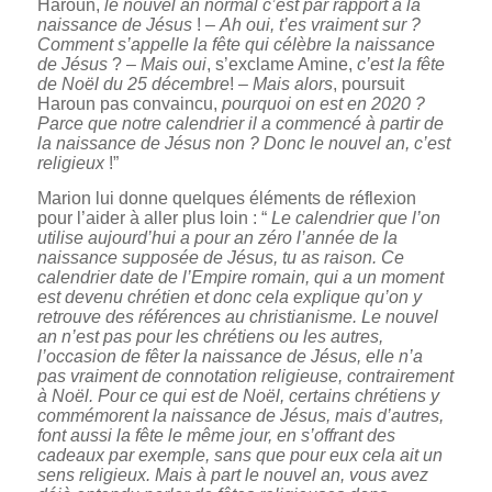
Haroun,
le nouvel an normal c’est par rapport à la
naissance de Jésus
! –
Ah oui, t’es vraiment sur ?
Comment s’appelle la fête qui célèbre la naissance
de Jésus
? –
Mais oui
, s’exclame Amine,
c’est la fête
de Noël du 25 décembre
! –
Mais alors
, poursuit
Haroun pas convaincu,
pourquoi on est en 2020 ?
Parce que notre calendrier il a commencé à partir de
la naissance de Jésus non ? Donc le nouvel an, c’est
religieux
!”
Marion lui donne quelques éléments de réflexion
pour l’aider à aller plus loin : “
Le calendrier que l’on
utilise aujourd’hui a pour an zéro l’année de la
naissance supposée de Jésus, tu as raison. Ce
calendrier date de l’Empire romain, qui a un moment
est devenu chrétien et donc cela explique qu’on y
retrouve des références au christianisme. Le nouvel
an n’est pas pour les chrétiens ou les autres,
l’occasion de fêter la naissance de Jésus, elle n’a
pas vraiment de connotation religieuse, contrairement
à Noël. Pour ce qui est de Noël, certains chrétiens y
commémorent la naissance de Jésus, mais d’autres,
font aussi la fête le même jour, en s’offrant des
cadeaux par exemple, sans que pour eux cela ait un
sens religieux. Mais à part le nouvel an, vous avez