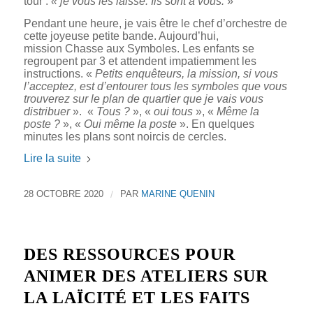
tour :
« je vous les laisse. Ils sont à vous.
»
Pendant une heure, je vais être le chef d’orchestre de
cette joyeuse petite bande. Aujourd’hui,
mission Chasse aux Symboles. Les enfants se
regroupent par 3 et attendent impatiemment les
instructions. «
Petits enquêteurs, la mission, si vous
l’acceptez, est d’entourer tous les symboles que vous
trouverez sur le plan de quartier que je vais vous
distribuer
». «
Tous ?
», «
oui tous
», «
Même la
poste ?
», «
Oui même la poste
». En quelques
minutes les plans sont noircis de cercles.
Lire la suite
28 OCTOBRE 2020
/
PAR
MARINE QUENIN
DES RESSOURCES POUR
ANIMER DES ATELIERS SUR
LA LAÏCITÉ ET LES FAITS