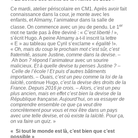
Ce mardi, atelier périscolaire en CM1. Après avoir fait
connaissance dans la cour, je monte avec les
enfants, et Almamy, l’animateur dans la salle de
er
classe. On commence avec un jeu de pendu. Le 1
mot ne tarde pas à être deviné : «
C’est liberté !
»,
s’écrit Hugo. A peine Almamy a-t-il inscrit la lettre
« E » au tableau que Cyril s’exclame «
égalité
!».
«
Oh, mais du coup le prochain mot c’est sûr, c’est
fraternité,
assure Justine
, comme dans la devise
. –
Ah bon ?
répond l’animateur avec un sourire
malicieux.
Et à quelle devise tu penses Justine ?
–
Celle de l’école ! Et puis d’autres bâtiments
importants
. –
Ouais, c’est un peu comme la loi de la
laïcité
, continue Hugo,
c’est la devise des droits de la
France. Depuis 2016 je crois.
–
Alors, c’est un peu
plus ancien, mais en effet c’est bien la devise de la
République française. Aujourd’hui, on va essayer de
comprendre ensemble ce que ça veut dire
concrètement pour vous et moi être dans un pays
avec une telle devise, et où existe la laïcité. Pour ça,
on va faire un quiz.
»
« Si tout le monde est là, c’est bien que c’est
possible »