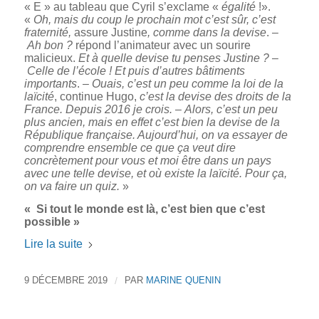
« E » au tableau que Cyril s’exclame «
égalité
!».
«
Oh, mais du coup le prochain mot c’est sûr, c’est
fraternité,
assure Justine
, comme dans la devise
. –
Ah bon ?
répond l’animateur avec un sourire
malicieux.
Et à quelle devise tu penses Justine ?
–
Celle de l’école ! Et puis d’autres bâtiments
importants
. –
Ouais, c’est un peu comme la loi de la
laïcité
, continue Hugo,
c’est la devise des droits de la
France. Depuis 2016 je crois.
–
Alors, c’est un peu
plus ancien, mais en effet c’est bien la devise de la
République française. Aujourd’hui, on va essayer de
comprendre ensemble ce que ça veut dire
concrètement pour vous et moi être dans un pays
avec une telle devise, et où existe la laïcité. Pour ça,
on va faire un quiz.
»
« Si tout le monde est là, c’est bien que c’est
possible »
Lire la suite
9 DÉCEMBRE 2019
/
PAR
MARINE QUENIN