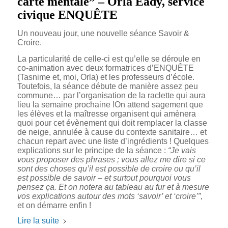
carte mentale” – Orla Eady, service
civique ENQUÊTE
Un nouveau jour, une nouvelle séance Savoir &
Croire.
La particularité de celle-ci est qu’elle se déroule en
co-animation avec deux formatrices d’ENQUÊTE
(Tasnime et, moi, Orla) et les professeurs d’école.
Toutefois, la séance débute de manière assez peu
commune… par l’organisation de la raclette qui aura
lieu la semaine prochaine !On attend sagement que
les élèves et la maîtresse organisent qui amènera
quoi pour cet évènement qui doit remplacer la classe
de neige, annulée à cause du contexte sanitaire… et
chacun repart avec une liste d’ingrédients ! Quelques
explications sur le principe de la séance :
“Je vais
vous proposer des phrases ; vous allez me dire si ce
sont des choses qu’il est possible de croire ou qu’il
est possible de savoir – et surtout pourquoi vous
pensez ça. Et on notera au tableau au fur et à mesure
vos explications autour des mots ‘savoir’ et ‘croire’”
,
et on démarre enfin !
Lire la suite