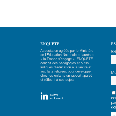
ENQUÊTE
E
Association agréée par le Ministère
Ide
de l’Education Nationale et lauréate
« la France s’engage », ENQUÊTE
conçoit des pédagogies et outils
ludiques d’éducation à la laïcité et
aux faits religieux pour développer
Mo
chez les enfants un rapport apaisé
et réfléchi à ces sujets.

Suivre
co
sur Linkedin
pa
do
Alt