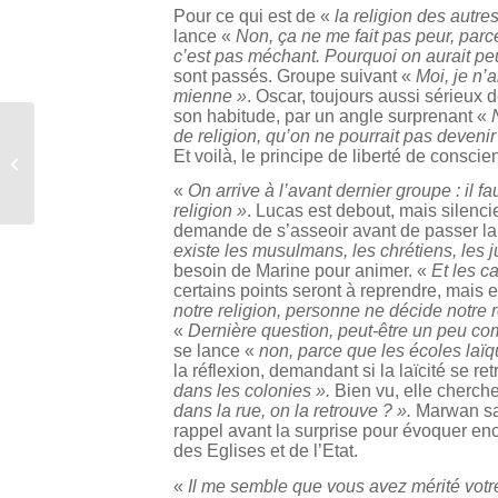
Pour ce qui est de «
la religion des autre
lance «
Non, ça ne me fait pas peur, parc
c’est pas méchant. Pourquoi on aurait pe
sont passés. Groupe suivant «
Moi, je n’a
mienne »
. Oscar, toujours aussi sérieux d
son habitude, par un angle surprenant «
de religion, qu’on ne pourrait pas devenir
« Construire un arbre pour mieux
Et voilà, le principe de liberté de conscie
connaître les religions et la laïcité ...
«
On arrive à l’avant dernier groupe : il
religion »
. Lucas est debout, mais silenci
demande de s’asseoir avant de passer la
existe les musulmans, les chrétiens, les ju
besoin de Marine pour animer. «
Et les c
certains points seront à reprendre, mais e
notre religion, personne ne décide notre r
«
Dernière question, peut-être un peu com
se lance «
non, parce que les écoles laï
la réflexion, demandant si la laïcité se r
dans les colonies ».
Bien vu, elle cherch
dans la rue, on la retrouve ? ».
Marwan sa
rappel avant la surprise pour évoquer enco
des Eglises et de l’Etat.
«
Il me semble que vous avez mérité votr