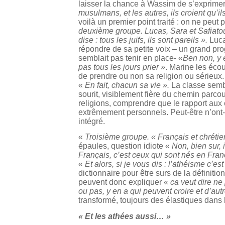
laisser la chance à Wassim de s’exprime
musulmans, et les autres, ils croient qu’il
voilà un premier point traité : on ne peu
deuxième groupe. Lucas, Sara et Safiato
dise : tous les juifs, ils sont pareils ».
Luca
répondre de sa petite voix – un grand pro
semblait pas tenir en place- «
Ben non, y e
pas tous les jours prier »
. Marine les éco
de prendre ou non sa religion ou sérieux
«
En fait, chacun sa vie ».
La classe sembl
sourit, visiblement fière du chemin parcou
religions, comprendre que le rapport aux c
extrêmement personnels. Peut-être n’ont-il
intégré.
«
Troisième groupe. « Français et chréti
épaules, question idiote «
Non, bien sur,
Français, c’est ceux qui sont nés en Fran
«
Et alors, si je vous dis : l’athéisme c’es
dictionnaire pour être surs de la définitio
peuvent donc expliquer «
ca veut dire ne
ou pas, y en a qui peuvent croire et d’aut
transformé, toujours des élastiques dans
« Et les athées aussi… »