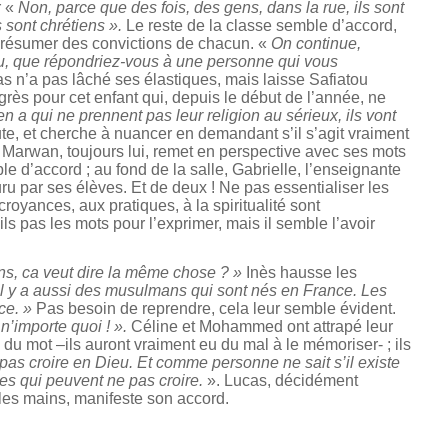
r «
Non, parce que des fois, des gens, dans la rue, ils sont
s sont chrétiens ».
Le reste de la classe semble d’accord,
t présumer des convictions de chacun. «
On continue,
u, que répondriez-vous à une personne qui vous
s n’a pas lâché ses élastiques, mais laisse Safiatou
grès pour cet enfant qui, depuis le début de l’année, ne
n a qui ne prennent pas leur religion au sérieux, ils vont
ute, et cherche à nuancer en demandant s’il s’agit vraiment
. Marwan, toujours lui, remet en perspective avec ses mots
e d’accord ; au fond de la salle, Gabrielle, l’enseignante
ru par ses élèves. Et de deux ! Ne pas essentialiser les
royances, aux pratiques, à la spiritualité sont
s pas les mots pour l’exprimer, mais il semble l’avoir
ens, ca veut dire la même chose ? »
Inès hausse les
 il y a aussi des musulmans qui sont nés en France. Les
ce. »
Pas besoin de reprendre, cela leur semble évident.
t n’importe quoi ! ».
Céline et Mohammed ont attrapé leur
n du mot –ils auront vraiment eu du mal à le mémoriser- ; ils
 pas croire en Dieu. Et comme personne ne sait s’il existe
res qui peuvent ne pas croire.
». Lucas, décidément
 les mains, manifeste son accord.