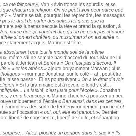
s, ca me fait peur »,
Van Kévin fronce les sourcils et se
e que chacun sa religion. On ne peut avoir peur parce que
ur ?
» Marine se tait, pourquoi les reprendre, les messages
i pas le droit de parler des autres religions que la
errière ses lunettes secoue la tête et prend la question, à
Non, parce que ça voudrait dire qu’on ne peut pas changer
 athée si on est chrétien, ou musulman si on est athée ».
nce clairement acquis. Marine est fière.
 faut absolument que tout le monde soit de la même
eux, même s’il ne semble pas d’accord du tout. Marine lui
 parole à Jerricah et Séréna «
On n’est pas d’accord. Il
ifs » « et les athées »
ajoute bruyamment Marwan ; plus
atholiques »
murmure Jonathan sur le côté – ah, peut-être
lle laisse passer-. Elles poursuivent «
On a le droit d’avoir
eligion »
Si la grammaire est à revoir, le fond y est…
pliquée… La laïcité, c’est juste pour l’école ».
Jonathan
ques, y en a beaucoup ».
Marine cherche à pousser un peu
etrouve uniquement à l’école «
Ben aussi, dans les centres,
e néanmoins à les sortir de leur environnement proche «
et
ute sur l’occasion «
oui, oui, elle est partout.
». Dernier
re liberté de conscience, liberté de culte, et séparation
e surprise… Allez, piochez un bonbon dans le sac » « Ils