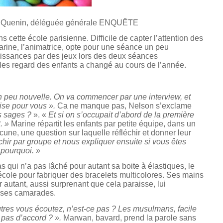
e Quenin, déléguée générale ENQUÊTE
cette école parisienne. Difficile de capter l’attention des
Marine, l’animatrice, opte pour une séance un peu
naissances par des jeux lors des deux séances
 les regard des enfants a changé au cours de l’année.
n peu nouvelle. On va commencer par une interview, et
rise pour vous ».
Ca ne manque pas, Nelson s’exclame
as sages ?
». «
Et si on s’occupait d’abord de la première
3. »
Marine répartit les enfants par petite équipe, dans un
cune, une question sur laquelle réfléchir et donner leur
hir par groupe et nous expliquer ensuite si vous êtes
 pourquoi. »
 qui n’a pas lâché pour autant sa boite à élastiques, le
école pour fabriquer des bracelets multicolores. Ses mains
autant, aussi surprenant que cela paraisse, lui
c ses camarades.
autres vous écoutez, n’est-ce pas ? Les musulmans, facile
, pas d’accord ? ».
Marwan, bavard, prend la parole sans