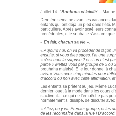
Juillet 14 “
Bonbons et laïcité
” – Marin
Dernière semaine avant les vacances dans 
enfants qui ont déjà un pied dans l’été. 
particulière. Après avoir testé leurs con
précédentes, elle souhaite s’assurer que
« En fait, chacun sa vie ».
«
Aujourd’hui, on va procéder de façon u
ensuite, si vous êtes sages, j’ai une surp
«
c’est quoi la surprise ? et si on n’est p
partie ? Mettez vous par groupe de 2 ou 
brouhaha maitrisé. Elle leur donne, à cha
avis. «
Vous avez cinq minutes pour réfléc
d’accord ou non avec cette affirmation, et
Les enfants se prêtent au jeu. Même Lucas
dernier jouet à la mode dans les cours d’
s’activent… ce qui ne l’empêche pas pour 
normalement si dissipé, de discuter ave
«
Allez, on y va. Premier groupe, et les 
de les reconnaître dans la rue ! D’accord