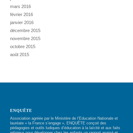
mars 2016
février 2016
janvier 2016
décembre 2015
novembre 2015
octobre 2015
août 2015
ENQUÊTE
Association agréée par le Ministère de l’Education Nationale et
lauréate « la France s’engage », ENQUÊTE conçoit des
pédagogies et outils ludiques d’éducation à la laïcité et aux faits
religieux pour développer chez les enfants un rapport apaisé et