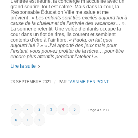
L’entrée est fleurie, la concierge m’accueille avec un
grand sourire, tout est calme. Mais dans la cour, la
Responsable Éducation Ville me salue et me
prévient :
« Les enfants sont très excités aujourd’hui à
cause de la chaleur et de l’arrivée des vacances… »
.
La sonnerie retentit. Une volée d’enfants occupe la
cour dans un flot de rires, ils courent et semblent
contents d’être à l’air libre.
« Paola, on fait quoi
aujourd’hui ? »
« J’ai apporté des jeux mais pour
l’instant, vous pouvez profiter de la récré… pour être
encore plus attentifs pendant l’atelier ! ».
Lire la suite
23 SEPTEMBRE 2021
/
PAR
TASNIME PEN POINT
«
‹
2
3
4
5
Page 4 sur 17
6
›
»