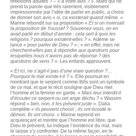
réflexions adultes ? – «
à votre avis ? »
. Maro qui ne
prend la parole que très rarement, visiblement
impressionnée par l’idée de parler en public, a choisi
de donner son avis «
si, ca existerait quand même. »
Marine rebondit sur sa proposition «
Et si on inversait
la proposition de Youssef ? Souvenez-vous, on en
avait parlé en début d’année : cela sert à quoi les
religions ? pourquoi existent-elles ?
». Adème se
lance «
pour parler de Dieu ?
» ; «
en effet, mais ne
cherchent-elles pas à répondre aux questions pour
lesquelles nous n’avons pas de réponse ? des
questions de sens ?
». Les enfants approuvent.
«
Et ici, ne s’agit-il pas d’une vraie question ?…
Pourquoi le mal existe-t-il ?
». Elle poursuit en
montrant que le serpent comme Iblîs sont un symbole
de ce mal, et que le récit souligne que Dieu met
l’homme et la femme en garde. «
Mais leur interdit-il
d’écouter ce serpent ou cet ange déchu ?
» Wassim
répond «
ben, non, il les prévient juste
». Dalia
complète «
ils peuvent choisir ; ils ont écouté le
démon. Ils ont choisi. »
Marine reprend en
acquiesçant et montre que l’homme est libre, que
Dieu le prévient, lui indique l’existence du mal, mais
le laisse s’y confronter. De la même façon, en le