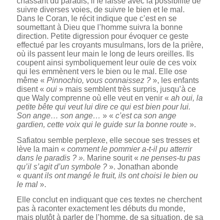
chassant du paradis, il le laisse avec la possibilité de
suivre diverses voies, de suivre le bien et le mal.
Dans le Coran, le récit indique que c’est en se
soumettant à Dieu que l’homme suivra la bonne
direction. Petite digression pour évoquer ce geste
effectué par les croyants musulmans, lors de la prière,
où ils passent leur main le long de leurs oreilles. Ils
coupent ainsi symboliquement leur ouïe de ces voix
qui les emmènent vers le bien ou le mal. Elle ose
même «
Pinnochio, vous connaissez ?
», les enfants
disent «
oui
» mais semblent très surpris, jusqu’à ce
que Waly comprenne où elle veut en venir «
ah oui, la
petite bête qui veut lui dire ce qui est bien pour lui.
Son ange… son ange…
» «
c’est ca son ange
gardien, cette voix qui le guide sur la bonne route
».
Safiatou semble perplexe, elle secoue ses tresses et
lève la main «
comment le pommier a-t-il pu atterrir
dans le paradis ? ».
Marine sourit «
ne penses-tu pas
qu’il s’agit d’un symbole ?
». Jonathan abonde
«
quant ils ont mangé le fruit, ils ont choisi le bien ou
le mal
».
Elle conclut en indiquant que ces textes ne cherchent
pas à raconter exactement les débuts du monde,
mais plutôt à parler de l’homme, de sa situation, de sa