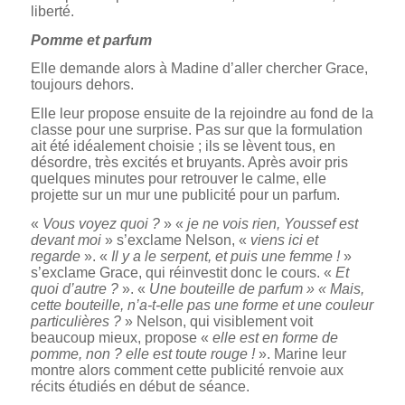
liberté.
Pomme et parfum
Elle demande alors à Madine d’aller chercher Grace,
toujours dehors.
Elle leur propose ensuite de la rejoindre au fond de la
classe pour une surprise. Pas sur que la formulation
ait été idéalement choisie ; ils se lèvent tous, en
désordre, très excités et bruyants. Après avoir pris
quelques minutes pour retrouver le calme, elle
projette sur un mur une publicité pour un parfum.
«
Vous voyez quoi ?
» «
je ne vois rien, Youssef est
devant moi
» s’exclame Nelson, «
viens ici et
regarde
». «
Il y a le serpent, et puis une femme !
»
s’exclame Grace, qui réinvestit donc le cours. «
Et
quoi d’autre ?
». «
Une bouteille de parfum » « Mais,
cette bouteille, n’a-t-elle pas une forme et une couleur
particulières ?
» Nelson, qui visiblement voit
beaucoup mieux, propose «
elle est en forme de
pomme, non ? elle est toute rouge !
». Marine leur
montre alors comment cette publicité renvoie aux
récits étudiés en début de séance.