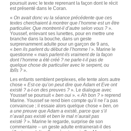
poursuit avec le texte reprenant la façon dont le récit
est présenté dans le Coran.
«
On avait donc vu la séance précédente que ces
textes cherchaient à montrer que l’homme est un être
particulier. Que montrent-il d’autre selon vous ?
».
Youssef, enlevant ses lunettes, pour en mettre une
branche dans la bouche, dans un geste
surprenamment adulte pour un garçon de 9 ans,
«
ben ils parlent du début de l’homme !
». Marine le
questionne «
mais parlent-ils vraiment de la façon
dont l’homme a été créé ? ne parle-t-il pas de
quelque chose de particulier avec le serpent, ou
Iblîs ?
».
Les enfants semblent perplexes, elle tente alors autre
chose «
Est-ce qu’on peut dire que Adam et Eve ont
existé ? a-t-on des preuves ?
». Le dialogue avec
Youssef se poursuit «
ben oui
». «
Ah bon ?
» reprend
Marine. Youssef se rend bien compte qu’il ne l’a pas
convaincue ; il essaie alors quelque chose «
ben, on
a une preuve que Adam a existé, parce que s’il
n’avait pas existé et ben le mal n’aurait pas
existé ?
». Marine le regarde, surprise de son
commentaire – un geste adulte entrainerait-il des