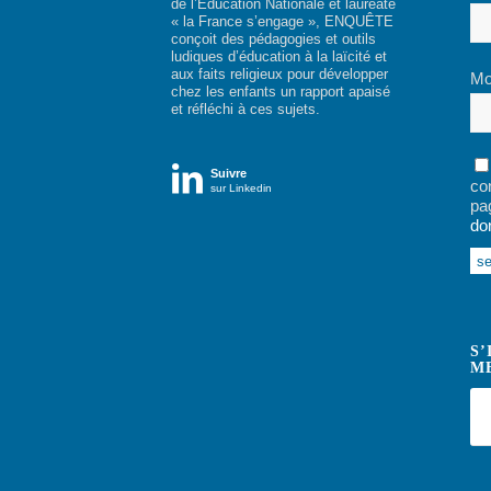
de l’Education Nationale et lauréate
« la France s’engage », ENQUÊTE
conçoit des pédagogies et outils
ludiques d’éducation à la laïcité et
aux faits religieux pour développer
Mo
chez les enfants un rapport apaisé
et réfléchi à ces sujets.

Suivre
co
sur Linkedin
pa
do
Alt
S’
M