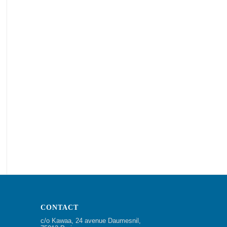
CONTACT
c/o Kawaa, 24 avenue Daumesnil,