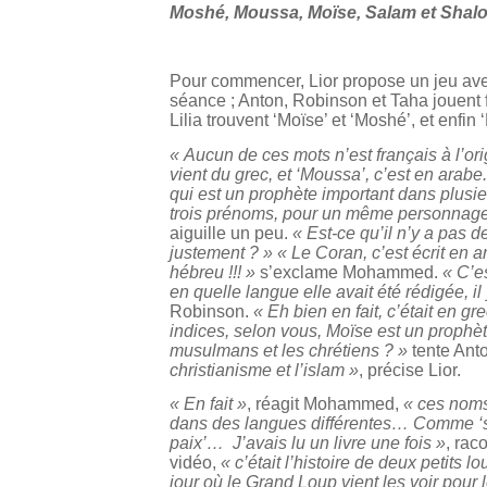
Moshé, Moussa, Moïse, Salam et Shalo
Pour commencer, Lior propose un jeu avec 
séance ; Anton, Robinson et Taha jouent 
Lilia trouvent ‘Moïse’ et ‘Moshé’, et enfin
« Aucun de ces mots n’est français à l’ori
vient du grec, et ‘Moussa’, c’est en ara
qui est un prophète important dans plusieur
trois prénoms, pour un même personnage, 
aiguille un peu.
« Est-ce qu’il n’y a pas d
justement ? » « Le Coran, c’est écrit en a
hébreu !!! »
s’exclame Mohammed.
« C’e
en quelle langue elle avait été rédigée, il
Robinson.
« Eh bien en fait, c’était en gr
indices, selon vous, Moïse est un prophèt
musulmans et les chrétiens ? »
tente Ant
christianisme et l’islam »
, précise Lior.
« En fait »
, réagit Mohammed,
« ces noms
dans des langues différentes… Comme ‘sala
paix’… J’avais lu un livre une fois »
, rac
vidéo,
« c’était l’histoire de deux petits 
jour où le Grand Loup vient les voir pour l