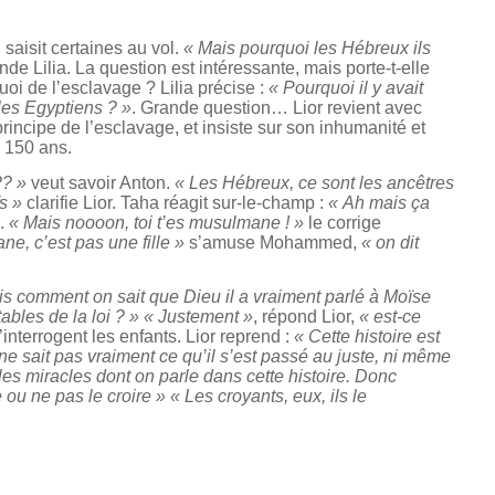
 saisit certaines au vol.
« Mais pourquoi les Hébreux ils
de Lilia. La question est intéressante, mais porte-t-elle
uoi de l’esclavage ? Lilia précise :
« Pourquoi il y avait
 les Egyptiens ? »
. Grande question… Lior revient avec
incipe de l’esclavage, et insiste sur son inhumanité et
e 150 ans.
 ?? »
veut savoir Anton.
« Les Hébreux, ce sont les ancêtres
s »
clarifie Lior. Taha réagit sur-le-champ :
« Ah mais ça
.
« Mais noooon, toi t’es musulmane ! »
le corrige
e, c’est pas une fille »
s’amuse Mohammed,
« on dit
is comment on sait que Dieu il a vraiment parlé à Moïse
tables de la loi ? » « Justement »
, répond Lior,
« est-ce
’interrogent les enfants.
Lior reprend :
« Cette histoire est
e sait pas vraiment ce qu’il s’est passé au juste, ni même
 les miracles dont on parle dans cette histoire. Donc
ou ne pas le croire » « Les croyants, eux, ils le