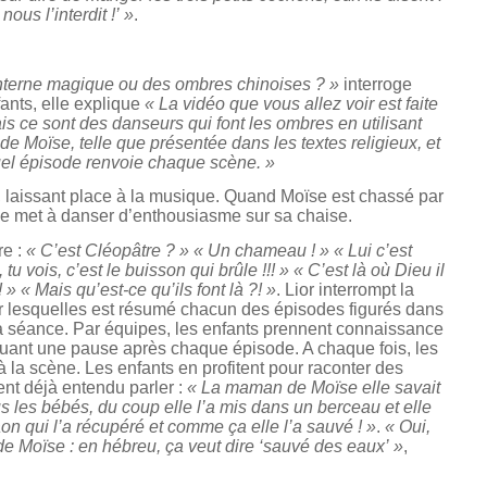
ous l’interdit !’ »
.
anterne magique ou des ombres chinoises ? »
interroge
fants, elle explique
« La vidéo que vous allez voir est faite
 ce sont des danseurs qui font les ombres en utilisant
 de Moïse, telle que présentée dans les textes religieux, et
quel épisode renvoie chaque scène. »
alle, laissant place à la musique. Quand Moïse est chassé par
se met à danser d’enthousiasme sur sa chaise.
re :
« C’est Cléopâtre ? » « Un chameau ! » « Lui c’est
à, tu vois, c’est le buisson qui brûle !!! » « C’est là où Dieu il
! » « Mais qu’est-ce qu’ils font là ?! »
. Lior interrompt la
 sur lesquelles est résumé chacun des épisodes figurés dans
 la séance. Par équipes, les enfants prennent connaissance
rquant une pause après chaque épisode. A chaque fois, les
 la scène. Les enfants en profitent pour raconter des
ient déjà entendu parler :
« La maman de Moïse elle savait
ous les bébés, du coup elle l’a mis dans un berceau et elle
haraon qui l’a récupéré et comme ça elle l’a sauvé ! »
.
« Oui,
m de Moïse : en hébreu, ça veut dire ‘sauvé des eaux’ »
,