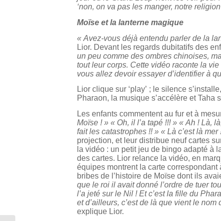
‘non, on va pas les manger, notre religion n
Moïse et la lanterne magique
« Avez-vous déjà entendu parler de la l
Lior. Devant les regards dubitatifs des en
un peu comme des ombres chinoises, mais
tout leur corps. Cette vidéo raconte la vie
vous allez devoir essayer d’identifier à 
Lior clique sur ‘play’ ; le silence s’inst
Pharaon, la musique s’accélère et Taha 
Les enfants commentent au fur et à mesu
Moïse ! » « Oh, il l’a tapé !!! » « Ah ! Là, l
fait les catastrophes !! » « Là c’est là mer 
projection, et leur distribue neuf cartes
la vidéo : un petit jeu de bingo adapté à
des cartes. Lior relance la vidéo, en ma
équipes montrent la carte correspondant à
bribes de l’histoire de Moïse dont ils ava
que le roi il avait donné l’ordre de tuer t
l’a jeté sur le Nil ! Et c’est la fille du P
et d’ailleurs, c’est de là que vient le no
explique Lior.