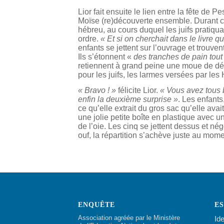
Lior fait ensuite le lien entre la fête de P
Moïse (re)découverte ensemble. Durant cette
hébreu, au cours duquel les juifs pratiqu
ordre.
« Et si on cherchait dans le livre
enfants se jettent sur l’ouvrage et trouv
Ils s’étonnent «
des tranches de pain tout 
retiennent à grand peine une moue de dégo
pour les juifs, les larmes versées par les
« Bravo ! »
félicite Lior.
« Vous avez tous b
enfin la deuxième surprise »
. Les enfants
ce qu’elle extrait du gros sac qu’elle ava
une jolie petite boîte en plastique avec u
de l’oie. Les cinq se jettent dessus et nég
ouf, la répartition s’achève juste au momen
ENQUÊTE
E
Association agréée par le Ministère
Ide