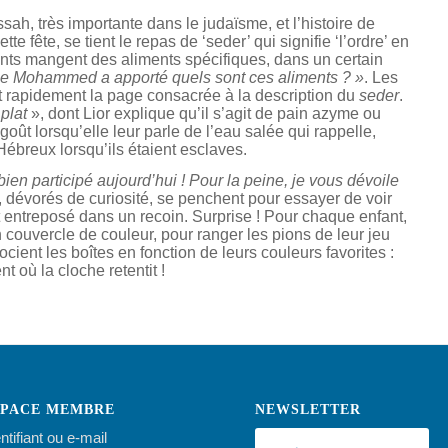
essah, très importante dans le judaïsme, et l’histoire de
 fête, se tient le repas de ‘seder’ qui signifie ‘l’ordre’ en
ants mangent des aliments spécifiques, dans un certain
 que Mohammed a apporté quels sont ces aliments ? »
. Les
ent rapidement la page consacrée à la description du
seder
.
plat
», dont Lior explique qu’il s’agit de pain azyme ou
ût lorsqu’elle leur parle de l’eau salée qui rappelle,
 Hébreux lorsqu’ils étaient esclaves.
ien participé aujourd’hui ! Pour la peine, je vous dévoile
, dévorés de curiosité, se penchent pour essayer de voir
it entreposé dans un recoin. Surprise ! Pour chaque enfant,
n couvercle de couleur, pour ranger les pions de leur jeu
ocient les boîtes en fonction de leurs couleurs favorites :
t où la cloche retentit !
SPACE MEMBRE
NEWSLETTER
ntifiant ou e-mail