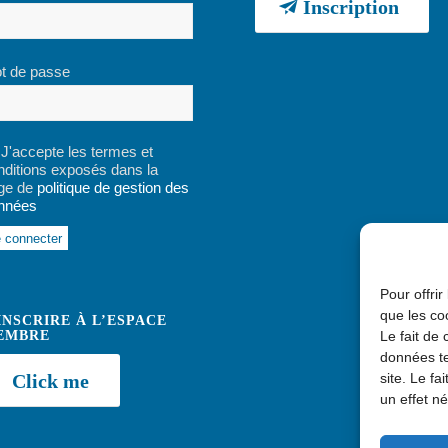
Inscription
t de passe
J'accepte les termes et
nditions exposés dans la
ge de
politique de gestion des
nnées
ernative:
Pour offrir
que les co
INSCRIRE À L’ESPACE
EMBRE
Le fait de
données te
Click me
site. Le f
un effet né