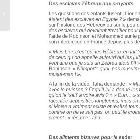
Des esclaves Zébreux aux croyants
«Un caddie pour aborder symboles
Les questions des enfants fusent ; Lior en
religieux et laïcité »
étaient des esclaves en Egypte ? »
deman
sur l’histoire des Hébreux ou sur le pourq
des esclaves qui devaient travailler pour
l’aide de Robinson et Mohammed sur le pr
son interdiction en France depuis plus d
« Mais Lior, c’est qui les Hébreux en fait
de ceux qu’on appelle aujourd’hui les juif
veut dire que je suis un Zébreu alors !?! »
Robinson.
« N’importe quoi, pas musulman
musul-man ! »
.
A la fin de la vidéo, Taha demande :
« Ma
avec le buisson ? Et qu’il lui a donné les 
qu’on le ‘sait’ à votre avis ? » « Euh… »
s
racontée depuis très longtemps, mais on n
si Moïse a vraiment existé et réalisé tous
comme on ne le sait pas, on peut le croire 
croient ! »
résume Taha.
Des aliments bizarres pour le
seder