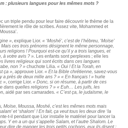
m : plusieurs langues pour les mêmes mots ?
un triple pendu pour leur faire découvrir le thème de la
fièrement le rôle de scribes. Assez vite, Mohammed et
 ‘Moussa’.
gine »
, explique Lior.
« ‘Moshé’, c’est de l’hébreu, ‘Moïse’
be. Mais ces trois prénoms désignent le même personnage,
s religions ! Pourquoi est-ce qu’il y a trois langues, et
à votre avis ? ».
Les enfants sont perplexes ; elle les
es livres religieux qui sont écrits dans ces langues
rabe, non ? »
chuchote Lilia.
« Oui ! Et la Torah, en
st ça »
, approuve Lior.
« Et la Bible chrétienne, savez-vous
 y a près de deux mille ans ? » « En français ! »
hurle
ec »
, corrige Lior.
« Donc, si on résume, à partir de ces
e dans quelles religions ? » « Euh… Les juifs, les
on, aidé par ses camarades.
« C’est ça, le judaïsme, le
, Moïse, Moussa, Moshé, c’est les mêmes mots mais
m’ et ‘shalom’ ! En fait, ça veut tous les deux dire ‘la
onte-t-il pendant que Lior installe le matériel pour lancer la
loups. Y en a un qui s’appelle Salam, et l’autre Shalom. Le
eur dire de manger les trois petits cochons, eux ils disent :