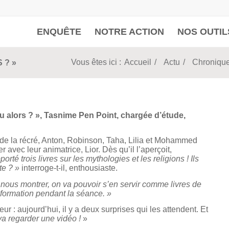
ENQUÊTE
NOTRE ACTION
NOS OUTIL
Vous êtes ici :
Accueil
/
Actu
/
Chroniqu
 ? »
eu alors ? », Tasnime Pen Point, chargée d’étude,
 de la récré, Anton, Robinson, Taha, Lilia et Mohammed
 avec leur animatrice, Lior. Dès qu’il l’aperçoit,
pporté trois livres sur les mythologies et les religions ! Ils
te ? »
interroge-t-il, enthousiaste.
 nous montrer, on va pouvoir s’en servir comme livres de
information pendant la séance. »
r : aujourd’hui, il y a deux surprises qui les attendent. Et
va regarder une vidéo !
»