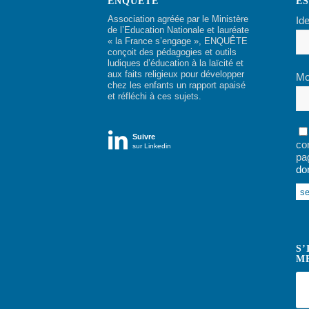
ENQUÊTE
E
Association agréée par le Ministère
Ide
de l’Education Nationale et lauréate
« la France s’engage », ENQUÊTE
conçoit des pédagogies et outils
ludiques d’éducation à la laïcité et
aux faits religieux pour développer
Mo
chez les enfants un rapport apaisé
et réfléchi à ces sujets.

Suivre
co
sur Linkedin
pa
do
Alt
S’
M