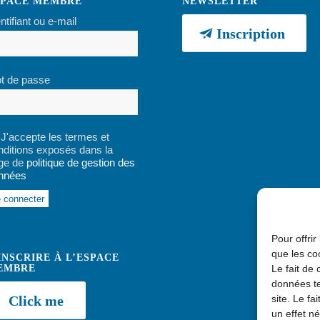
SPACE MEMBRE
NEWSLETTER
ntifiant ou e-mail
Inscription
t de passe
J'accepte les termes et
nditions exposés dans la
ge de
politique de gestion des
nnées
ernative:
Pour offrir
que les co
INSCRIRE À L’ESPACE
Le fait de
EMBRE
données te
site. Le f
Click me
un effet né